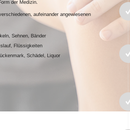
 Form der Medizin.
 verschiedenen, aufeinander angewiesenen
keln, Sehnen, Bänder
lauf, Flüssigkeiten
Rückenmark, Schädel, Liquor