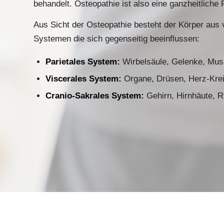
behandelt. Osteopathie ist also eine ganzheitliche
Aus Sicht der Osteopathie besteht der Körper aus
Systemen die sich gegenseitig beeinflussen:
Parietales System:
Wirbelsäule, Gelenke, Mus
Viscerales System:
Organe, Drüsen, Herz-Kreis
Cranio-Sakrales System:
Gehirn, Hirnhäute, 